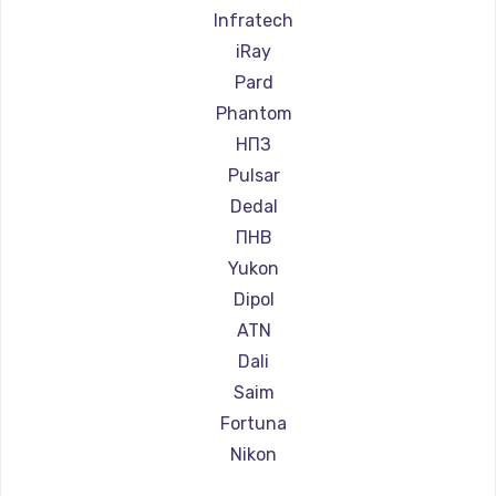
Ремонт прицелов Hakko
Infratech
Ремонт прицелов HALES
iRay
Ремонт прицелов Leica
Pard
Ремонт прицелов Vector Optics
Phantom
Ремонт прицелов Carl Zeiss
НПЗ
Ремонт прицелов Zeiss
Pulsar
Ремонт прицелов AGM Global Vision
Dedal
Ремонт прицелов Pilad
ПНВ
Ремонт прицелов Arkon
Yukon
Ремонт прицелов ANYSMART
Dipol
Ремонт прицелов FLIR
ATN
Ремонт прицелов Venox
Dali
Ремонт прицелов Holosun
Saim
Ремонт прицелов MAKdot
Fortuna
Ремонт прицелов Hikmicro
Nikon
Ремонт прицелов IWT
Зенит