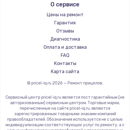
О сервисе
Ремонт прицелов Guide
Nikko
Ремонт прицелов NNPO
Artelv
Цены на ремонт
Ремонт прицелов Taigan
Hakko
Гарантия
Ремонт прицелов Thermal Scope
HALES
Отзывы
Ремонт прицелов ConoTech
Leica
Диагностика
Ремонт прицелов Легат
Vector Optics
Оплата и доставка
Ремонт прицелов Athlon
Carl Zeiss
FAQ
Zeiss
Контакты
AGM Global Vision
Карта сайта
Pilad
© pricel-iq.ru
2026
— Ремонт прицелов.
Arkon
ANYSMART
Сервисный центр pricel-iq.ru является пост гарантийным (не
FLIR
авторизованным) сервисным центром. Торговые марки,
перечисленные на сайте pricel-iq.ru, являются
Venox
зарегистрированным товарными знаками компаний
Holosun
правообладателей. Обозначения используется не с целью
индивидуализации соответствующих услуг по ремонту, а с
MAKdot