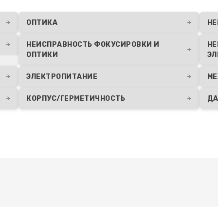
я влаги
60 мин
1 год
ОПТИКА
НЕ
НЕИСПРАВНОСТЬ ФОКУСИРОВКИ И
НЕ
20 мин
1 год
ОПТИКИ
ЭЛ
ЭЛЕКТРОПИТАНИЕ
МЕ
КОРПУС/ГЕРМЕТИЧНОСТЬ
ДА
Развернуть