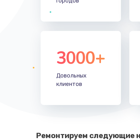
городов
Ремонт разъема
Замена корпуса
Ремонт цепи питания
3000+
Замена микросхемы усилителя
Довольных
Замена дисплея (экрана)
клиентов
Замена объективов с улучшение
характеристик
Ремонт платы управления
Ремонтируем следующие н
(восстановление)