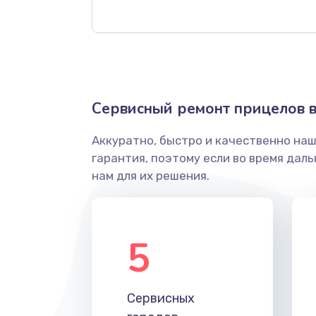
Замена матрицы
Прошивка (Обновление ПО)
Замена USB порта
Сервисный ремонт прицелов 
Аккуратно, быстро и качественно на
Калибровка и настройка
гарантия, поэтому если во время дал
нам для их решения.
Ремонт электронно-лучевой тр
Замена микросхемы логики
5
Замена процессора
Сервисных
Замена ключей управления