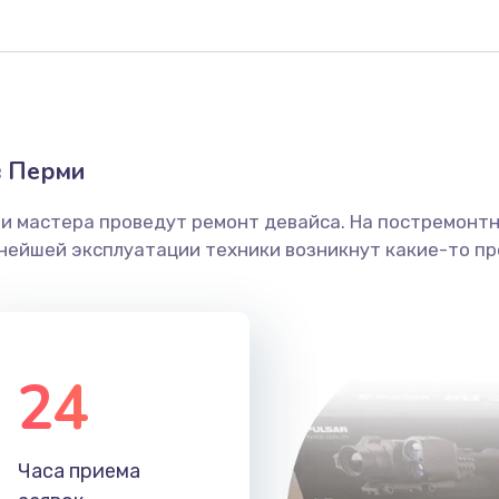
50 мин
3 года
30 мин
2 года
60 мин
2 года
в Перми
ши мастера проведут ремонт девайса. На постремонт
30 мин
1 год
ьнейшей эксплуатации техники возникнут какие-то пр
убки
20 мин
2 года
50 мин
1 год
24
30 мин
1 год
Часа приема
40 мин
2 года