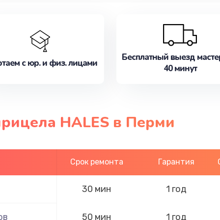
Бесплатный выезд масте
таем с юр. и физ. лицами
40 минут
прицела HALES в Перми
Срок ремонта
Гарантия
30 мин
1 год
ов
50 мин
1 год