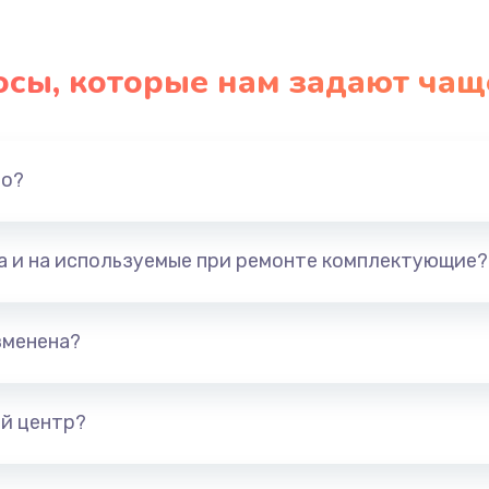
осы, которые нам задают чащ
но?
та и на используемые при ремонте комплектующие?
зменена?
й центр?