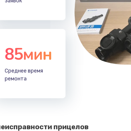
заявок
50 мин
2 года
30 мин
1 год
40 мин
1 год
85мин
20 мин
2 года
Среднее время
30 мин
3 года
ремонта
м
60 мин
3 года
50 мин
2 года
еисправности прицелов