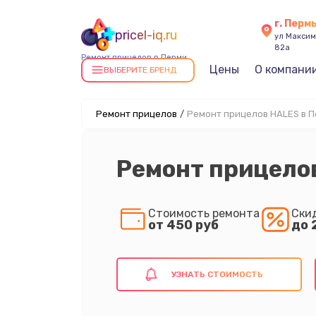
г. Перм
pricel-iq.ru
ул Максима
82а
Ремонт прицелов в Перми
Цены
О компани
ВЫБЕРИТЕ БРЕНД
Ремонт прицелов
/
Ремонт прицелов HALES в 
Ремонт прицело
Стоимость ремонта
Ски
от 450 руб
до 
УЗНАТЬ СТОИМОСТЬ