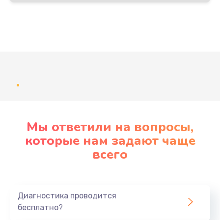
1100 руб.
Заказать
Ремонт платы управления (восстановление)
750 руб.
Развернуть
Заказать
Восстановление после попадания влаги
650 руб.
Мы ответили на вопросы,
которые нам задают чаще
Заказать
всего
Замена шим контроллера
650 руб.
Диагностика проводится
Заказать
бесплатно?