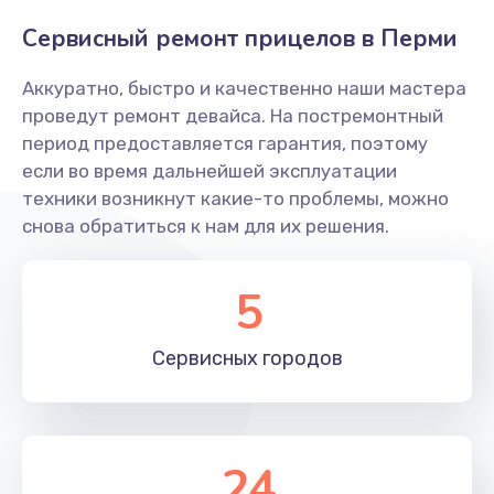
Сервисный ремонт прицелов в Перми
590 руб.
Заказать
Аккуратно, быстро и качественно наши мастера
проведут ремонт девайса. На постремонтный
Ремонт встроенного дальнометра и других
период предоставляется гарантия, поэтому
устройств
если во время дальнейшей эксплуатации
750 руб.
техники возникнут какие-то проблемы, можно
Заказать
снова обратиться к нам для их решения.
Замена матрицы
5
1100 руб.
Заказать
Сервисных
городов
Прошивка (Обновление ПО)
450 руб.
24
Заказать